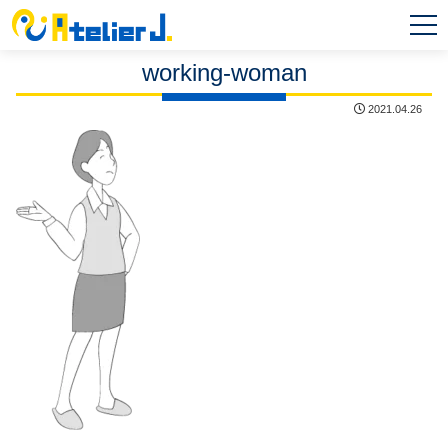
MEN
U
working-woman
2021.04.26