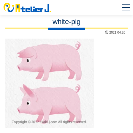
MEN
U
white-pig
2021.04.26