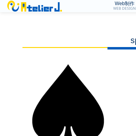
Web制作
WEB DESIGN
s