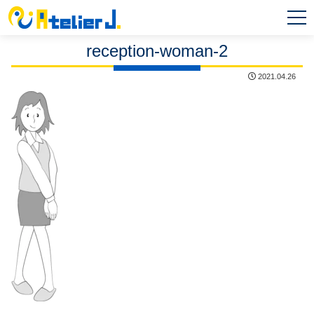
MEN
U
reception-woman-2
2021.04.26