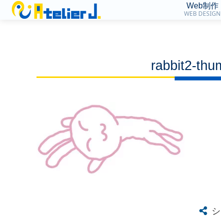
Web制作
WEB DESIGN
rabbit2-th
シ