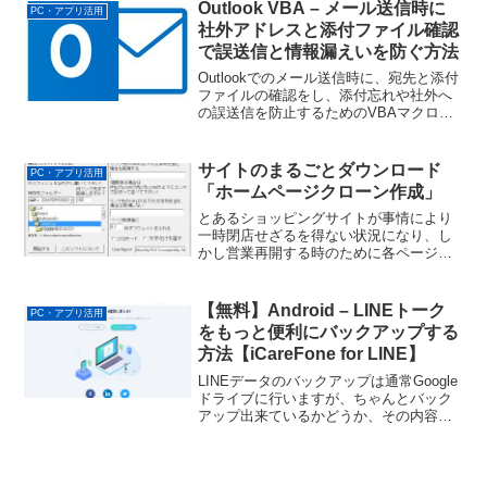
ーク内を網羅できるので、不正なWi-F...
Outlook VBA – メール送信時に
PC・アプリ活用
社外アドレスと添付ファイル確認
で誤送信と情報漏えいを防ぐ方法
Outlookでのメール送信時に、宛先と添付
ファイルの確認をし、添付忘れや社外へ
の誤送信を防止するためのVBAマクロで
す。添付ファイル忘れの可能性がある場
合に警告し、社外メールアドレス宛に送
信する場合には宛先確認のメッセージボ
サイトのまるごとダウンロード
PC・アプリ活用
ックスを表示し...
「ホームページクローン作成」
とあるショッピングサイトが事情により
一時閉店せざるを得ない状況になり、し
かし営業再開する時のために各ページ内
容を保存しておきたいというご要望があ
りました。独自運営のECサイトなら、そ
んなことは容易いことでしょうが、楽天
【無料】Android – LINEトーク
PC・アプリ活用
やYahoo!ショッピ...
をもっと便利にバックアップする
方法【iCareFone for LINE】
LINEデータのバックアップは通常Google
ドライブに行いますが、ちゃんとバック
アップ出来ているかどうか、その内容の
確認をすることが出来ません。しかし
iCareFone for LINE を利用すれば、PCに
バックアップすることが出来る...