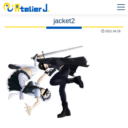
MEN
U
jacket2
2021.04.26