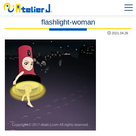
MEN
U
flashlight-woman
2021.04.26