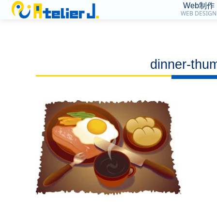
Web制作
WEB DESIGN
dinner-thu