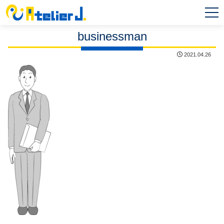
MEN
U
businessman
2021.04.26