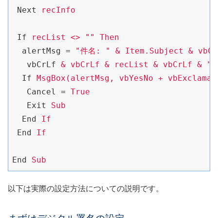
Next
recInfo
If
recList <> "" Then
alertMsg
 = 
"件名: " & Item.Subject & vb
vbCrLf
& vbCrLf & recList & vbCr
If
MsgBox(alertMsg, vbYesNo + vbExclamat
Cancel
 = 
True
Exit
Sub
End
If
End
If
End
Sub
以下は実際の設定方法についての説明です。