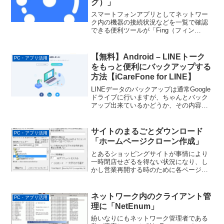
グ）」
スマートフォンアプリとしてネットワー
ク内の機器の接続状況などを一覧で確認
できる便利ツールが「Fing（フィン
グ）」です。Android/iPhoneに対応して
います。Android版は下記より。ネットワ
ーク内を網羅できるので、不正なWi-F...
【無料】Android – LINEトーク
PC・アプリ活用
をもっと便利にバックアップする
方法【iCareFone for LINE】
LINEデータのバックアップは通常Google
ドライブに行いますが、ちゃんとバック
アップ出来ているかどうか、その内容の
確認をすることが出来ません。しかし
iCareFone for LINE を利用すれば、PCに
バックアップすることが出来る...
サイトのまるごとダウンロード
PC・アプリ活用
「ホームページクローン作成」
とあるショッピングサイトが事情により
一時閉店せざるを得ない状況になり、し
かし営業再開する時のために各ページ内
容を保存しておきたいというご要望があ
りました。独自運営のECサイトなら、そ
んなことは容易いことでしょうが、楽天
ネットワーク内のクライアント管
PC・アプリ活用
やYahoo!ショッピ...
理に「NetEnum」
紛いなりにもネットワーク管理者である