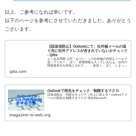
以上、ご参考になれば幸いです。
以下のページを参考にさせていただきました。ありがとう
ございます。
【誤送信防止】Outlookにて、社外秘メールの送
り先に社外アドレスが含まれていないかチェック
- Qiita
よくある問題 上司「おーい、この社外秘の内容をメールで
送ってくれー」 ぼく「原価情報も入っているなぁ。社内の
関係者各位を宛先に入れて、、、送信！」 ぼく「しまっ
た！ 社外の人にも送っちまった！」 上司「おい！どうな
qiita.com
ってる！ 始末書もんだぞ！...
Outlookで宛先をチェック・制限するマクロ
誤送信防止・内部セキュリティ向上に使える！outlockでメ
ールの宛先を制限するマクロ 現在Microsoft…
magazine.re-web.org