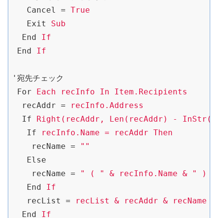
Cancel
 = 
True
Exit
Sub
End
If
End
If
'宛先チェック
For
Each recInfo In Item.Recipients
recAddr
 = 
recInfo.Address
If
Right(recAddr, Len(recAddr) - InStr(r
If
recInfo.Name = recAddr Then
recName
 = 
""
Else
recName
 = 
" ( " & recInfo.Name & " ) "
End
If
recList
 = 
recList & recAddr & recName &
End
If