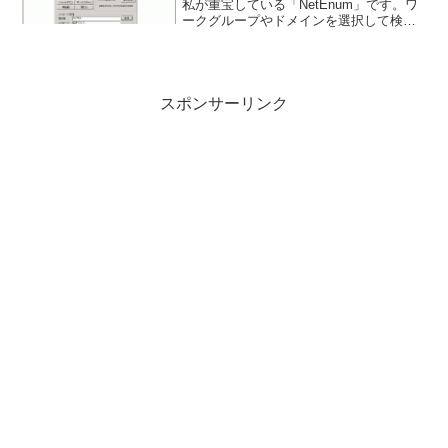
私が重宝している「NetEnum」です。ワ
ークグループやドメインを選択して検索
するだけで、ネットワークで接続された
マシンのコンピュータ名やIPアドレス、
MACアドレスなどを一覧表示するソフト
で、一覧表示の...
スポンサーリンク