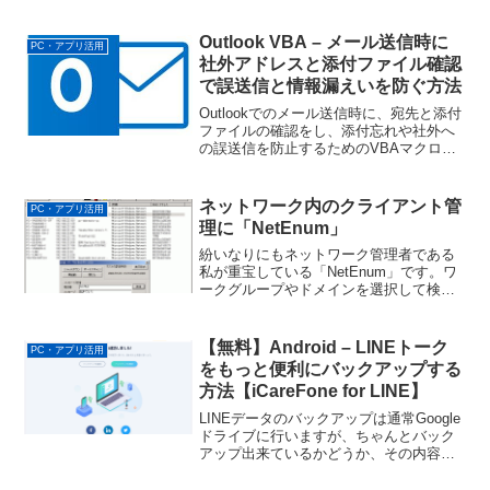
容を保存しておきたいというご要望があ
りました。独自運営のECサイトなら、そ
んなことは容易いことでしょうが、楽天
Outlook VBA – メール送信時に
PC・アプリ活用
やYahoo!ショッピ...
社外アドレスと添付ファイル確認
で誤送信と情報漏えいを防ぐ方法
Outlookでのメール送信時に、宛先と添付
ファイルの確認をし、添付忘れや社外へ
の誤送信を防止するためのVBAマクロで
す。添付ファイル忘れの可能性がある場
合に警告し、社外メールアドレス宛に送
信する場合には宛先確認のメッセージボ
ネットワーク内のクライアント管
PC・アプリ活用
ックスを表示し...
理に「NetEnum」
紛いなりにもネットワーク管理者である
私が重宝している「NetEnum」です。ワ
ークグループやドメインを選択して検索
するだけで、ネットワークで接続された
マシンのコンピュータ名やIPアドレス、
MACアドレスなどを一覧表示するソフト
【無料】Android – LINEトーク
PC・アプリ活用
で、一覧表示の...
をもっと便利にバックアップする
方法【iCareFone for LINE】
LINEデータのバックアップは通常Google
ドライブに行いますが、ちゃんとバック
アップ出来ているかどうか、その内容の
確認をすることが出来ません。しかし
iCareFone for LINE を利用すれば、PCに