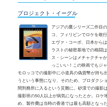
プロジェクト・イーグル
アジアの鷹シリーズ二作目
コ、フィリピンでロケを敢
エヴァ・コーボ、日本から
ラストの秘密基地での格闘
ス・シーンはメチャクチャ
っこいい！この映画でもジ
モロッコでの撮影中に小道具の偽貨幣が持ち
うという事態になり、そのため、プロダクシ
間刑務所に入るという災難に。砂漠での撮影
撮影班の50人以上が病気になったとか。ロケ
め、製作費は当時の香港では最も高額となっ