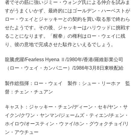
者でその筋に強いジミー・ウォング氏による仲介を試みま
すがうまくいかず、最終的にはゴールデン・ハーベストが
ロー・ウェイとジャッキーとの契約を買い取る形で終わら
せたようです。その後、ジャッキーはハリウッドに挑戦す
ることになります。「醒拳」の権利はロー・ウェイに残
り、彼の意地で完成させた駄作といえるでしょう。
龍騰虎躍/Fearless Hyena Ⅱ/1980年/香港/羅維影業公司
（ロー・ウェイ・カンパニー）/1986年3月8日東映配給
製作総指揮：ロー・ウェイ 製作：シュー・リーホァ 監
督：チェン・チュアン
キャスト：ジャッキー・チェン/ディーン・セキ/ヤン・サ
イクン/クワン・ヤンマン/ジェームズ・ティエン/チェン・
ホイロウ/オースティン・ウァイ/ホン・グウォクチョイ/リ
ン・アウチュー