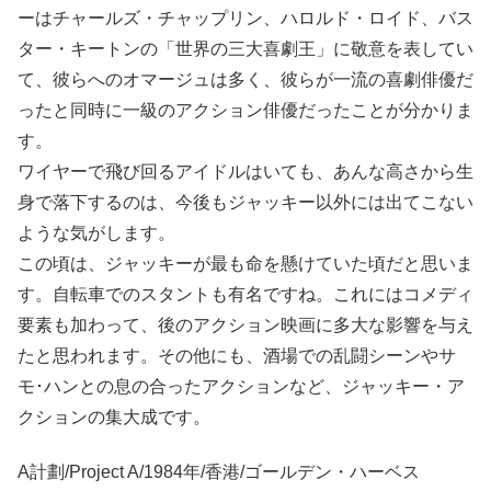
ーはチャールズ・チャップリン、ハロルド・ロイド、バス
ター・キートンの「世界の三大喜劇王」に敬意を表してい
て、彼らへのオマージュは多く、彼らが一流の喜劇俳優だ
ったと同時に一級のアクション俳優だったことが分かりま
す。
ワイヤーで飛び回るアイドルはいても、あんな高さから生
身で落下するのは、今後もジャッキー以外には出てこない
ような気がします。
この頃は、ジャッキーが最も命を懸けていた頃だと思いま
す。自転車でのスタントも有名ですね。これにはコメディ
要素も加わって、後のアクション映画に多大な影響を与え
たと思われます。その他にも、酒場での乱闘シーンやサ
モ･ハンとの息の合ったアクションなど、ジャッキー・ア
クションの集大成です。
A計劃/Project A/1984年/香港/ゴールデン・ハーベス