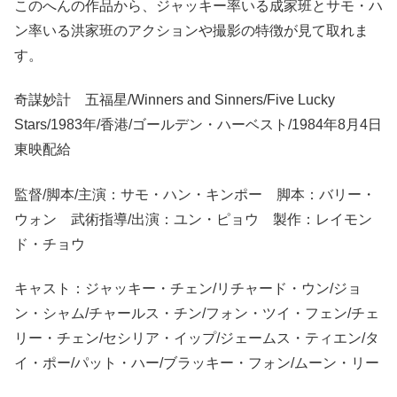
このへんの作品から、ジャッキー率いる成家班とサモ・ハ
ン率いる洪家班のアクションや撮影の特徴が見て取れま
す。
奇謀妙計 五福星/Winners and Sinners/Five Lucky
Stars/1983年/香港/ゴールデン・ハーベスト/1984年8月4日
東映配給
監督/脚本/主演：サモ・ハン・キンポー 脚本：バリー・
ウォン 武術指導/出演：ユン・ピョウ 製作：レイモン
ド・チョウ
キャスト：ジャッキー・チェン/リチャード・ウン/ジョ
ン・シャム/チャールス・チン/フォン・ツイ・フェン/チェ
リー・チェン/セシリア・イップ/ジェームス・ティエン/タ
イ・ポー/パット・ハー/ブラッキー・フォン/ムーン・リー