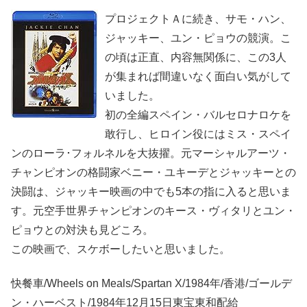
プロジェクトＡに続き、サモ・ハン、
ジャッキー、ユン・ピョウの競演。こ
の頃は正直、内容無関係に、この3人
が集まれば間違いなく面白い気がして
いました。
初の全編スペイン・バルセロナロケを
敢行し、ヒロイン役にはミス・スペイ
ンのローラ･フォルネルを大抜擢。元マーシャルアーツ・
チャンピオンの格闘家ベニー・ユキーデとジャッキーとの
決闘は、ジャッキー映画の中でも5本の指に入ると思いま
す。元空手世界チャンピオンのキース・ヴィタリとユン・
ピョウとの対決も見どころ。
この映画で、スケボーしたいと思いました。
快餐車/Wheels on Meals/Spartan X/1984年/香港/ゴールデ
ン・ハーベスト/1984年12月15日東宝東和配給