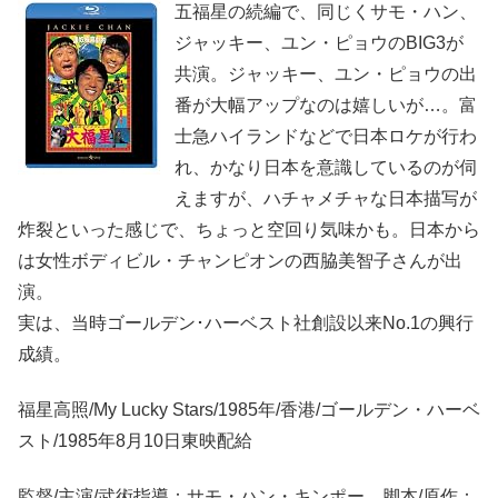
五福星の続編で、同じくサモ・ハン、
ジャッキー、ユン・ピョウのBIG3が
共演。ジャッキー、ユン・ピョウの出
番が大幅アップなのは嬉しいが…。富
士急ハイランドなどで日本ロケが行わ
れ、かなり日本を意識しているのが伺
えますが、ハチャメチャな日本描写が
炸裂といった感じで、ちょっと空回り気味かも。日本から
は女性ボディビル・チャンピオンの西脇美智子さんが出
演。
実は、当時ゴールデン･ハーベスト社創設以来No.1の興行
成績。
福星高照/My Lucky Stars/1985年/香港/ゴールデン・ハーベ
スト/1985年8月10日東映配給
監督/主演/武術指導：サモ・ハン・キンポー 脚本/原作：