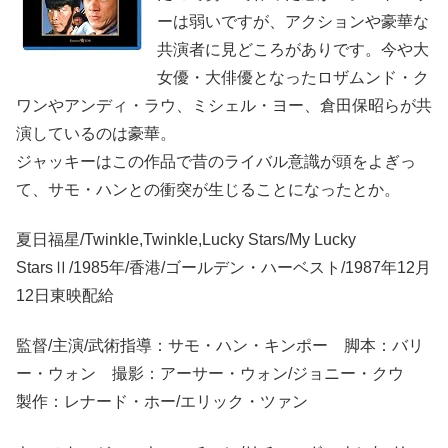
ーは弱いですが、アクションや豪華な
共演者に見どころがありです。今や大
女優・大俳優となったロザムンド・ク
ワンやアンディ・ラウ、ミシェル・ヨー、倉田保昭らが共
演しているのは豪華。
ジャッキーはこの作品で昔のライバル意識が頭をよぎっ
て、サモ・ハンとの衝突が生じることになったとか。
夏日福星/Twinkle,Twinkle,Lucky Stars/My Lucky
StarsⅡ/1985年/香港/ゴールデン・ハーベスト/1987年12月
12日東映配給
監督/主演/武術指導：サモ・ハン・キンポー 脚本：バリ
ー・ウォン 撮影：アーサー・ウォン/ジョニー・クウ
製作：レナード・ホー/エリック・ツァン