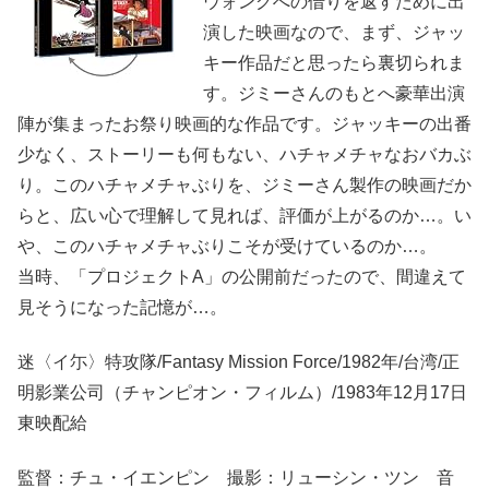
ウォングへの借りを返すために出
演した映画なので、まず、ジャッ
キー作品だと思ったら裏切られま
す。ジミーさんのもとへ豪華出演
陣が集まったお祭り映画的な作品です。ジャッキーの出番
少なく、ストーリーも何もない、ハチャメチャなおバカぶ
り。このハチャメチャぶりを、ジミーさん製作の映画だか
らと、広い心で理解して見れば、評価が上がるのか…。い
や、このハチャメチャぶりこそが受けているのか…。
当時、「プロジェクトA」の公開前だったので、間違えて
見そうになった記憶が…。
迷〈イ尓〉特攻隊/Fantasy Mission Force/1982年/台湾/正
明影業公司（チャンピオン・フィルム）/1983年12月17日
東映配給
監督：チュ・イエンピン 撮影：リューシン・ツン 音