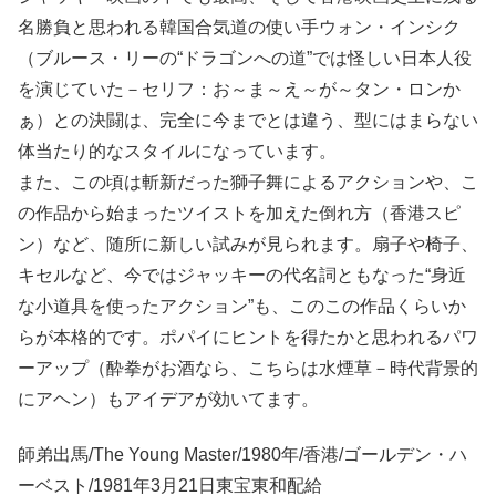
名勝負と思われる韓国合気道の使い手ウォン・インシク
（ブルース・リーの“ドラゴンへの道”では怪しい日本人役
を演じていた－セリフ：お～ま～え～が～タン・ロンか
ぁ）との決闘は、完全に今までとは違う、型にはまらない
体当たり的なスタイルになっています。
また、この頃は斬新だった獅子舞によるアクションや、こ
の作品から始まったツイストを加えた倒れ方（香港スピ
ン）など、随所に新しい試みが見られます。扇子や椅子、
キセルなど、今ではジャッキーの代名詞ともなった“身近
な小道具を使ったアクション”も、このこの作品くらいか
らが本格的です。ポパイにヒントを得たかと思われるパワ
ーアップ（酔拳がお酒なら、こちらは水煙草－時代背景的
にアヘン）もアイデアが効いてます。
師弟出馬/The Young Master/1980年/香港/ゴールデン・ハ
ーベスト/1981年3月21日東宝東和配給