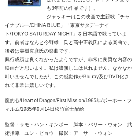
も3年前の作品です）。
ジャッキーはこの映画で主題歌「チャ
イナブルー/CHINA BLUE」「東京サタデーナイ
ト/TOKYO SATURDAY NIGHT」を日本語で歌っていま
す。前者はなんと今野雄二氏と高中正義氏による楽曲で、
後者は美樹克彦氏の楽曲です。
興行成績は良くなかったようですが、非常に良質な内容の
映画だと思います。私は涙無しには見れません。なかなか
叶いませんでしたが、この感動作がBlu-ray及びDVD化さ
れて非常に嬉しいです。
龍的心/Heart of Dragon/First Mission/1985年/ボーホー・フ
ィルム/1985年9月14日松竹富士配給
監督：サモ・ハン・キンポー 脚本：バリー・ウォン 武
術指導：ユン・ピョウ 撮影：アーサー・ウォン