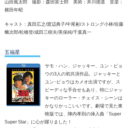
山田風太郎 撮影：森田富士郎 美術：井川徳道 音楽：
横田年昭
キャスト：真田広之/渡辺典子/中尾彬/ストロング小林/佐藤
蛾次郎/松橋登/成田三樹夫/美保純/千葉真一
五福星
サモ・ハン、ジャッキー、ユン・ピョ
ウの3人の初共演作品。ジャッキーと
ユン･ピョウはカメオ出演ですが、ス
ピーディな手合せもあり、特にジャッ
キーのローラー・チェイス・シーンは
かなりかっこいいです。劇場で見た東
映版では、陣内孝則の挿入曲「Super
Super Star」に心が躍りました！