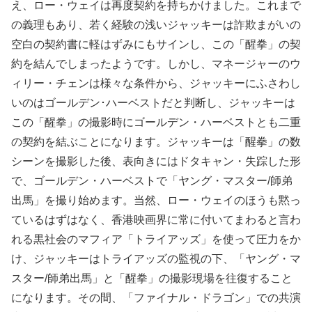
え、ロー・ウェイは再度契約を持ちかけました。これまで
の義理もあり、若く経験の浅いジャッキーは詐欺まがいの
空白の契約書に軽はずみにもサインし、この「醒拳」の契
約を結んでしまったようです。しかし、マネージャーのウ
ィリー・チェンは様々な条件から、ジャッキーにふさわし
いのはゴールデン･ハーベストだと判断し、ジャッキーは
この「醒拳」の撮影時にゴールデン・ハーベストとも二重
の契約を結ぶことになります。ジャッキーは「醒拳」の数
シーンを撮影した後、表向きにはドタキャン・失踪した形
で、ゴールデン・ハーベストで「ヤング・マスター/師弟
出馬」を撮り始めます。当然、ロー・ウェイのほうも黙っ
ているはずはなく、香港映画界に常に付いてまわると言わ
れる黒社会のマフィア「トライアッズ」を使って圧力をか
け、ジャッキーはトライアッズの監視の下、「ヤング・マ
スター/師弟出馬」と「醒拳」の撮影現場を往復すること
になります。その間、「ファイナル・ドラゴン」での共演