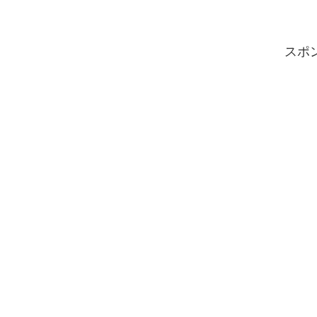
成やスケジュール録画もでき、監視カ
メラ代わりにも出来そうです。
スポ