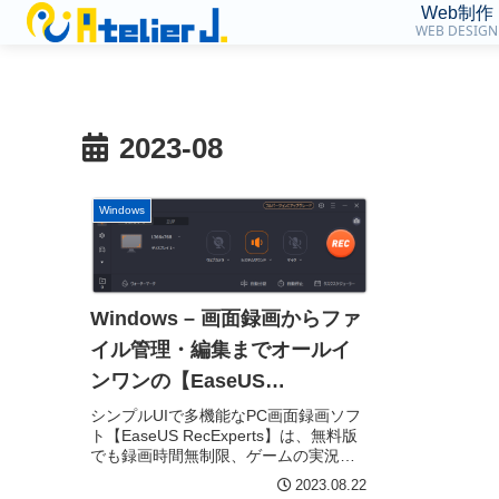
Web制作
WEB DESIGN
2023-08
Windows
Windows – 画面録画からファ
イル管理・編集までオールイ
ンワンの【EaseUS
RecExperts】
シンプルUIで多機能なPC画面録画ソフ
ト【EaseUS RecExperts】は、無料版
でも録画時間無制限、ゲームの実況や
YouTube動画など、どんな画面でも録
2023.08.22
画出来ます。チュートリアル動画の作