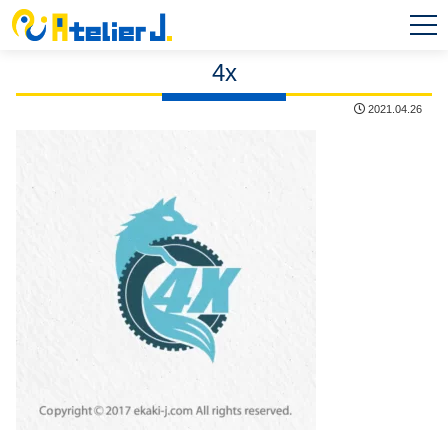
MEN
U
4x
2021.04.26