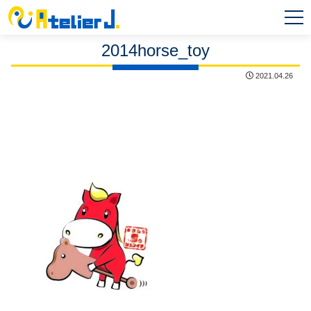
MEN
U
2014horse_toy
2021.04.26