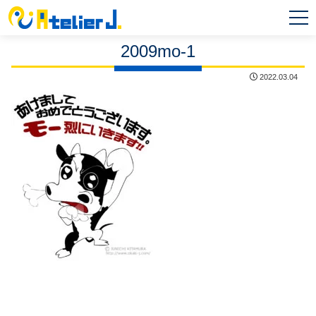
MEN
U
2009mo-1
2022.03.04