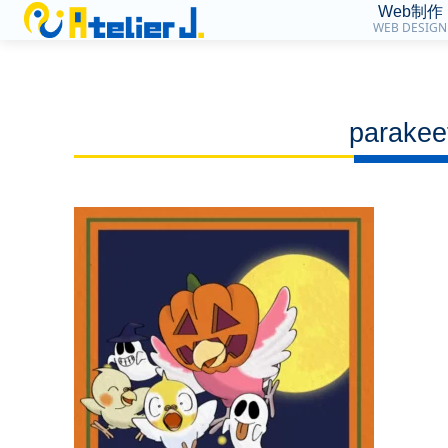
Web制作
WEB DESIGN
parakee