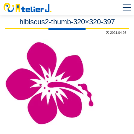
MEN
U
hibiscus2-thumb-320×320-397
2021.04.26