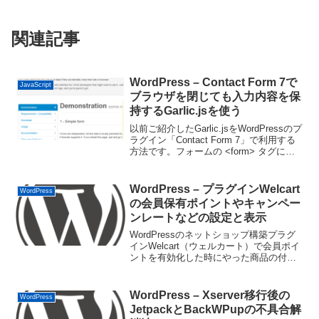
関連記事
WordPress – Contact Form 7で
JavaScript
ブラウザを閉じても入力内容を保
持するGarlic.jsを使う
以前ご紹介したGarlic.jsをWordPressのプ
ラグイン「Contact Form 7」で利用する
方法です。フォームの <form> タグにカ
スタムデータ属性（data-
persist="garlic"）を追加する必要がある
わけです...
WordPress – プラグインWelcart
WordPress
の会員保有ポイントやキャンペー
ンレートなどの設定と表示
WordPressのネットショップ構築プラグ
インWelcart（ウェルカート）で会員ポイ
ントを有効化した時にやった商品の付与
ポイントと会員保有ポイントの表示、キ
ャンペーンレートの表示、会員と非会員
へのメッセージ表示のまとめです。
WordPress – Xserver移行後の
WordPress
JetpackとBackWPupの不具合解