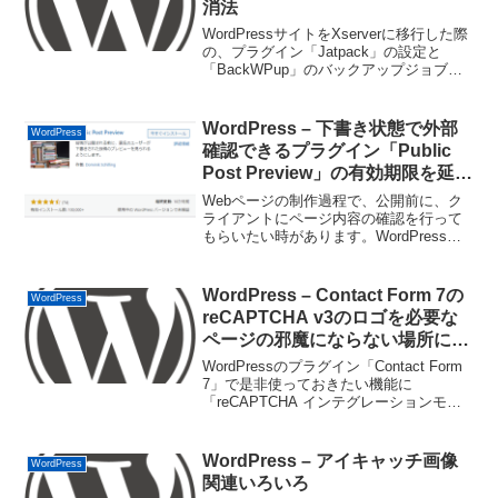
消法
WordPressサイトをXserverに移行した際
の、プラグイン「Jatpack」の設定と
「BackWPup」のバックアップジョブが
機能しなくなった時の対処法備忘録で
す。Xserverに移行後、Jetpackの設定が
出来ないJetpack...
WordPress – 下書き状態で外部
WordPress
確認できるプラグイン「Public
Post Preview」の有効期限を延長
する
Webページの制作過程で、公開前に、ク
ライアントにページ内容の確認を行って
もらいたい時があります。WordPressの
プラグイン「Public Post Preview」を使
えば、下書き状態で期限付きの外部確認
用プレビューURLを発行するこ...
WordPress – Contact Form 7の
WordPress
reCAPTCHA v3のロゴを必要な
ページの邪魔にならない場所にの
み表示させる
WordPressのプラグイン「Contact Form
7」で是非使っておきたい機能に
「reCAPTCHA インテグレーションモジ
ュール」があります。この
「reCAPTCHA」は、スパムやその他の自
動化された不正なフォーム送信を遮断す
WordPress – アイキャッチ画像
WordPress
るG...
関連いろいろ