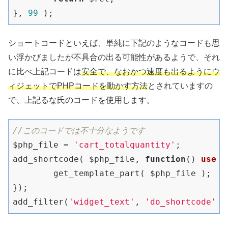
}, 
99
ショートコードといえば、単純に下記のようなコードも思
い浮かびましたが不具合の出る可能性があるようで、それ
に比べ上記コードは
安全で、なおかつ速度も出るようにウ
ィジェットでPHPコードを動かす方法
とされていますの
で、上記るな氏のコードを使用します。
//このコードでは不十分なようです
$php_file = 
'cart_totalquantity'
;

add_shortcode( $php_file, 
function
()
use
(
	get_template_part( $php_file );

});

add_filter(
'widget_text'
, 
'do_shortcode'