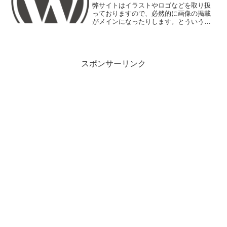
弊サイトはイラストやロゴなどを取り扱
っておりますので、必然的に画像の掲載
がメインになったりします。とういうわ
けで、サムネイル画像（アイキャッチ画
像）は必要不可欠なのです。画像掲載が
メインでなくても、記事の内容をイメー
ジで視覚に訴えることは本...
スポンサーリンク