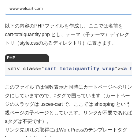
www.welcart.com
以下の内容のPHPファイルを作成し、ここでは名前を
cart-totalquantity.php とし、テーマ（子テーマ）ディレク
トリ（style.cssのあるディレクトリ）に置きます。
PHP
<div 
class
="
cart
-
totalquantity
-
wrap
"><
a
hr
このファイルでは個数表示と同時にカートページへのリン
クにしていますので、aタグで囲っています（カートペー
ジのスラッグは usces-cart で、ここでは shopping という
親ページの子ページとしています。リンクが不要であれば
aタグは不要です）。
リンク先URLの取得にはWordPressのテンプレートタグ