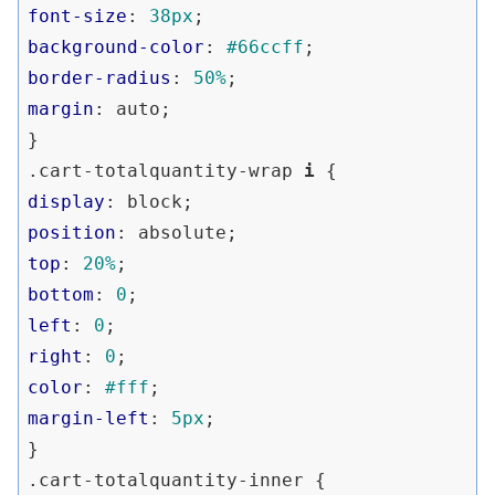
font-size
: 
38px
background-color
: 
#66ccff
border-radius
: 
50%
margin
: auto;

.cart-totalquantity-wrap
i
display
position
top
: 
20%
bottom
: 
0
left
: 
0
right
: 
0
color
: 
#fff
margin-left
: 
5px
;

.cart-totalquantity-inner