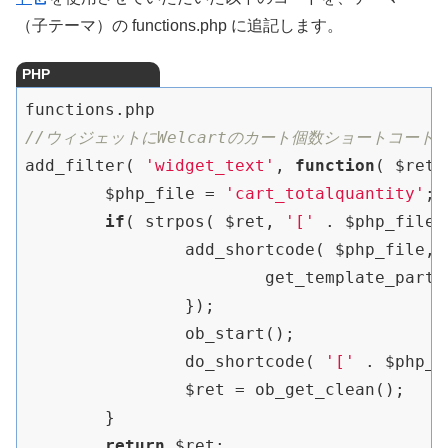
（子テーマ）の functions.php に追記します。
PHP
functions.php
//ウィジェットにWelcartのカート個数ショートコード
add_filter( 
'widget_text'
, 
function
( $ret 
	$php_file = 
'cart_totalquantity'
;

if
( strpos( $ret, 
'['
 . $php_file 
		add_shortcode( $php_file, 
			get_template_part( $php_file );

		});

		ob_start();

		do_shortcode( 
'['
 . $php_f
		$ret = ob_get_clean();

	}

return
 $ret;
