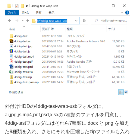
外付けHDDの4ddig-test-wrap-usbフォルダに、
ai,jpg,js,mp4,pdf,psd,xlsxの7種類のファイルを用意し、
4ddig-testフォルダにはそれら7種類に docx と png を加え
た9種類を入れ、さらにそれを圧縮したzipファイルも入れ