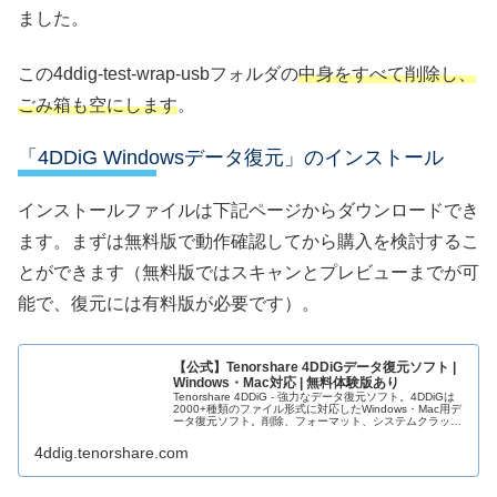
ました。
この4ddig-test-wrap-usbフォルダの
中身をすべて削除し、
ごみ箱も空にします
。
「4DDiG Windowsデータ復元」のインストール
インストールファイルは下記ページからダウンロードでき
ます。まずは無料版で動作確認してから購入を検討するこ
とができます（無料版ではスキャンとプレビューまでが可
能で、復元には有料版が必要です）。
【公式】Tenorshare 4DDiGデータ復元ソフト |
Windows・Mac対応 | 無料体験版あり
Tenorshare 4DDiG - 強力なデータ復元ソフト。4DDiGは
2000+種類のファイル形式に対応したWindows・Mac用デ
ータ復元ソフト。削除、フォーマット、システムクラッシ
ュから失ったデータを簡単復元。無料体験版で2GB復...
4ddig.tenorshare.com