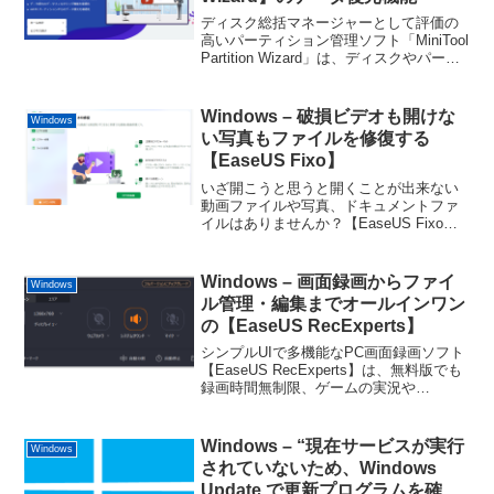
ディスク総括マネージャーとして評価の
高いパーティション管理ソフト「MiniTool
Partition Wizard」は、ディスクやパーテ
ィションの管理、データ復元など、豊富
な機能を有しています。今回は、実際に
複数のデバイスで画像やドキュメ...
Windows – 破損ビデオも開けな
Windows
い写真もファイルを修復する
【EaseUS Fixo】
いざ開こうと思うと開くことが出来ない
動画ファイルや写真、ドキュメントファ
イルはありませんか？【EaseUS Fixo】
は、破損した写真や動画、Officeドキュメ
ントなどをわずか3クリックで簡単に修復
することができるオールインワンファイ
Windows – 画面録画からファイ
Windows
ル修復ソフトです。
ル管理・編集までオールインワン
の【EaseUS RecExperts】
シンプルUIで多機能なPC画面録画ソフト
【EaseUS RecExperts】は、無料版でも
録画時間無制限、ゲームの実況や
YouTube動画など、どんな画面でも録画
出来ます。チュートリアル動画の作成や
スケジュール録画もでき、監視カメラ代
Windows – “現在サービスが実行
Windows
わりにも出来そうです。
されていないため、Windows
Update で更新プログラムを確認