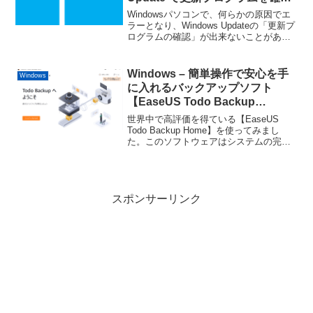
できません”を解決する方法
Windowsパソコンで、何らかの原因でエ
ラーとなり、Windows Updateの「更新プ
ログラムの確認」が出来ないことがあり
ます。「更新プログラムの確認」をクリ
ックしても…“現在サービスが実行されて
いないため、Windows Updat...
Windows – 簡単操作で安心を手
Windows
に入れるバックアップソフト
【EaseUS Todo Backup
Home】を使ってみました
世界中で高評価を得ている【EaseUS
Todo Backup Home】を使ってみまし
た。このソフトウェアはシステムの完全
なイメージバックアップや重要なファイ
ルのバックアップを安全かつ快速に実現
してくれる、信頼性の高いデータバック
アップソフトウェアです。
スポンサーリンク