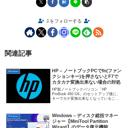
J.をフォローする
関連記事
HP – ノートブックPCでfn(ファン
Windows
クションキー)を押さないとF7で
カタカナ変換出来ない場合の対処
HP製ノートブックパソコン「HP
ProBook 450 G6」のセットアップ後に、
キーでカナ変換出来なくなっていること
がありました。同時にセットアップした
同機種では変換出来るのに、キーを押さ
ないとカナ変換出来ない設定になってい
Windows – ディスク総括マネー
るのです（お...
Windows
ジャー【MiniTool Partition
Wizard】のデータ復元機能