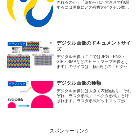
されるのか」「決められた大きさで印刷
するには画像にどの程度のピクセル数が
必要か」「そもそもこの画像は必要とし
ている印刷サイズと画像解像度で印刷可
能なのか」といったことを知りたいこと
があると思います。Pho...
デジタル画像のドキュメントサイ
グラフィック
ズ
デジタル画像（ここではJPG・PNG・
GIF・BMPなどのビットマップ画像とし
ます）のサイズは、幅×高さの「ピクセル
数」と「画像解像度」を合わせて「ドキ
ュメントサイズ」と呼ばれます。「ピク
セル数」はその画像の大きさ（幅×高さ）
デジタル画像の種類
グラフィック
であり、「画像...
デジタル画像には大きく2種類あり、それ
ぞれ「ラスタ形式」「ベクタ形式」と呼
ばれます。ラスタ形式ビットマップ形式
とも呼ばれ、広く馴染みのあるJPG、
BMP、PNG、GIF、TIFFなどが代表的な
ファイル形式になります。この形式の多
くはアプリケ...
スポンサーリンク