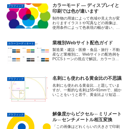
カラーモード ― ディスプレイと
グラフィック
印刷では色が違います
制作物の用途によって色域や見え方が変
わりますイラストや写真などの画像は、
使用条件によって色表現の幅が違い、見
る人や環境によっても見え方が変わって
きます。また、画像を、Web素材などデ
ィスプレイ上でご使用になるのか、印刷
業種別Webサイト配色ガイド
カラーコーディネート
物にご使用になるのか…...
製造業・建設・医療・食品・旅行・不動
産など業種別に、Webサイトの配色例を
PCCSトーンの視点で解説。カラーコー
ディネーターが各業種に合う色調をHEX
値付きで紹介します。自社サイトの配色
選びにご活用ください。
名刺にも使われる黄金比の不思議
グラフィック
名刺にも使われる黄金比…と題していま
すが、一般的な名刺は55×91mmで、細か
いことをいうと若干、黄金比より短辺が
短い、もしくは長辺が長いのです。しか
し細かいことは気にしないで本文に入り
ます。黄金比は、レオナルド・ダ・ヴィ
ンチなど多くの芸術...
解像度からピクセル⇔ミリメート
グラフィック
ル⇔センチメートル相互変換
「この画像はどれくらいの大きさで印刷