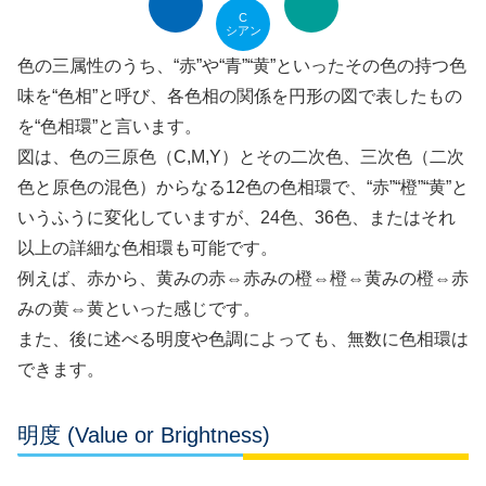
C
シアン
色の三属性のうち、“赤”や“青”“黄”といったその色の持つ色
味を“色相”と呼び、各色相の関係を円形の図で表したもの
を“色相環”と言います。
図は、色の三原色（C,M,Y）とその二次色、三次色（二次
色と原色の混色）からなる12色の色相環で、“赤”“橙”“黄”と
いうふうに変化していますが、24色、36色、またはそれ
以上の詳細な色相環も可能です。
例えば、赤から、黄みの赤⇔赤みの橙⇔橙⇔黄みの橙⇔赤
みの黄⇔黄といった感じです。
また、後に述べる明度や色調によっても、無数に色相環は
できます。
明度 (Value or Brightness)