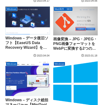
2023.04.17
2023.04.06
Windows
Web制作・SEO
Windows – データ復旧ソ
画像変換 – JPG・JPEG・
フト【EaseUS Data
PNG画像フォーマットを
Recovery Wizard】を
WebPに変換する2つの方
様々なメディアで検証し
法
2023.04.04
2023.01.18
ました
Windows
Windows
Windows – ディスク総括
マネージャー【MiniTool